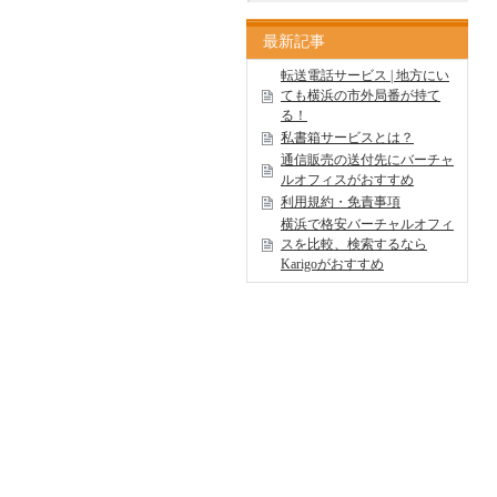
最新記事
転送電話サービス | 地方にい
ても横浜の市外局番が持て
る！
私書箱サービスとは？
通信販売の送付先にバーチャ
ルオフィスがおすすめ
利用規約・免責事項
横浜で格安バーチャルオフィ
スを比較、検索するなら
Karigoがおすすめ