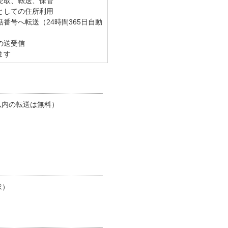
受取、転送、保管
としての住所利用
番号へ転送（24時間365日自動
の送受信
ます
以内の転送は無料）
求）