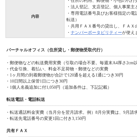
・住所の利用、郵便物・小包の代行
・法人登記、支店登記、個人事業主
・専用電話番号及びお客様指定の電話
内容
転送）
・共用ＦＡＸ番号の貸出し、ＦＡＸ
・
ナンバーポータビリティー
が使え
バーチャルオフィス（住所貸し・郵便物受取代行）
・郵便物などの転送費用実費（引取の場合不要。毎週末A4厚さ2cm
・代金引換、着払い、料金不足荷物・郵便などの実費
・1ヶ月間の到着郵便物が合計で120通を超える1通につき30円
・10日間以上保管1日につき30円
・1個人名義追加に付1,050円（追加条件は、下記記載）
転送電話・電話転送
・転送通話料金実費（当月分を翌月請求。例）8月分実費は、9月請
・転送先電話番号の変更1回に付き3,150円
共有ＦＡＸ