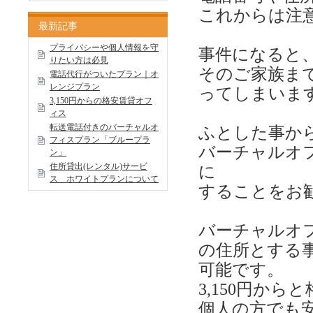
これからは注
最新記事
プライバシーや個人情報を守
事件になると
りたい方は必見
そのご家族ま
電話代行がついたプラン｜オ
レンジプラン
ってしまいま
3,150円からの格安賃貸オフ
ィス
転送電話付きのバーチャルオ
ふとした事か
フィスプラン「ブループラ
バーチャルオ
ン」
住所貸出(レンタル)サービ
に
ス ホワイトプランについて
することをお
バーチャルオ
の住所とする
可能です。
3,150円か
個人の方でも