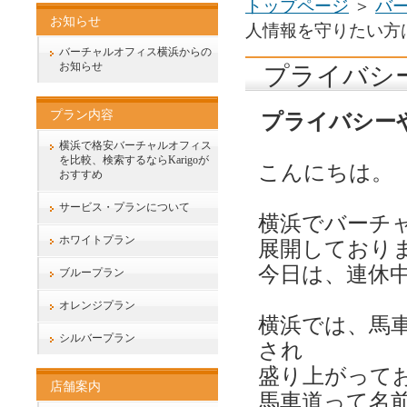
トップページ
＞
バ
お知らせ
人情報を守りたい方
バーチャルオフィス横浜からの
お知らせ
プライバシ
プラン内容
プライバシー
横浜で格安バーチャルオフィス
を比較、検索するならKarigoが
こんにちは。
おすすめ
サービス・プランについて
横浜でバーチ
ホワイトプラン
展開しております
今日は、連休
ブループラン
オレンジプラン
横浜では、馬
シルバープラン
され
盛り上がって
店舗案内
馬車道って名