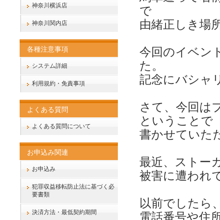
神奈川横浜店
で
由緒正しき場
神奈川関内店
各種注意事項
今回のイベン
た。
システム詳細
記念にバシャ
利用規約・免責事項
さて、今回は
よくある質問
ということで
よくある質問について
書かせていた
お申込み関連
最近、ストー
お申込み
被害に遭われ
犯罪収益移転防止法に基づく必
要書類
以前でしたら
決済方法・最低契約期間
電話番号や住